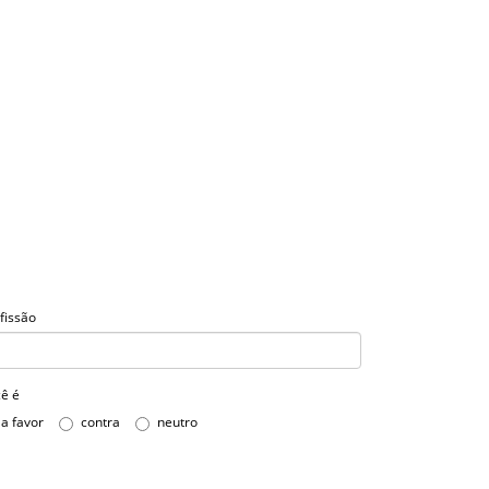
fissão
ê é
a favor
contra
neutro