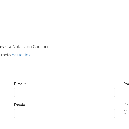
 Revista Notariado Gaúcho.
r meio
deste link
.
E-mail*
Pro
Voc
Estado