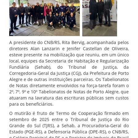
A presidente do CNB/RS, Rita Bervig, acompanhada pelos
diretores Alan Lanzarin e Jenifer Castellan de Oliveira,
esteve presente na mobilização que reuniu, em um único
local, equipes da Secretaria de Habitação e Regularização
Fundiária (Sehab), do Tribunal de Justiça, da
Corregedoria-Geral da Justiça (CGJ), da Prefeitura de Porto
Alegre e de outras instituições parceiras. Os Tabelionatos
de Notas diretamente envolvidos na força-tarefa foram o
2º, 7º, 9º e 10º Tabelionatos de Notas de Porto Alegre, que
atuaram na lavratura das escrituras públicas sem custos
para os beneficiários.
O mutirão é fruto de Termo de Cooperação firmado em
setembro de 2025 entre o Tribunal de Justiça do Rio
Grande do Sul (TJRS), a Sehab, a Procuradoria-Geral do
Estado (PGE-RS), a Defensoria Pública (DPE-RS), o CNB/RS,
o Colégio Registral do RS e o Registro de Imóveis do Brasil