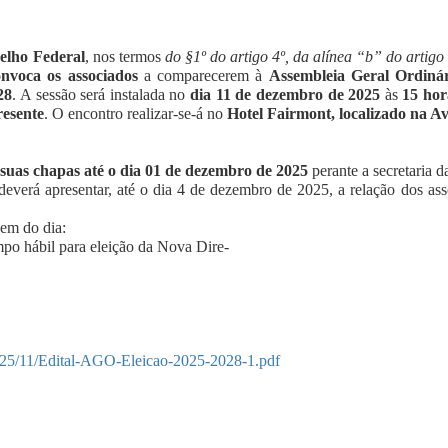
selho Federal
, nos termos
do §1º do artigo
4º, da alínea “b” do artigo 
onvoca os associados
a comparecerem à
Assembleia Geral Ordiná
28
. A sessão será instalada no
dia 11 de dezembro de 2025
às
15 hor
esente
. O encontro realizar-se-á no
Hotel Fairmont, localizado na Av
 suas chapas até o dia 01 de dezembro de 2025
perante a secretaria d
 deverá apresentar, até o dia 4 de dezembro de 2025, a relação dos as
dem do dia:
po hábil para eleição da Nova Dire-
2025/11/Edital-AGO-Eleicao-2025-2028-1.pdf