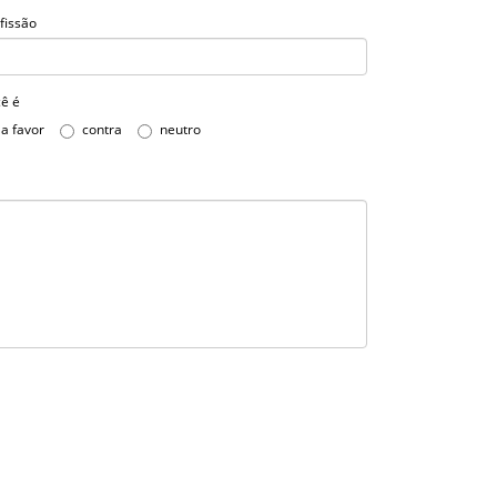
fissão
ê é
a favor
contra
neutro