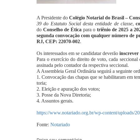
A Presidente do
Colégio Notarial do Brasil – Con
39 do Estatuto Social desta entidade de classe
,
c
do
Conselho de Ética
para o
triênio de 2025 a 20
segunda convocação com qualquer número de pr
RJ, CEP: 22070-002
.
Os interessados em se candidatar deverão
inscrever
Para o exercício do direito de voto, cada seccional
assinada pelo contador da respectiva seccional.
A Assembleia Geral Ordinária seguirá a seguinte or
1. Convocação das chapas que se habilitaram em tem
toria;
2. Eleição e apuração dos votos;
3. Posse da Nova Diretoria;
4. Assuntos gerais.
https://www.notariado.org.br/wp-content/uploads/
Fonte:
Notariado
Deixe seu comentário