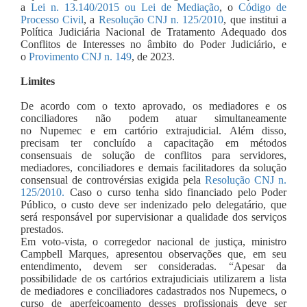
a
Lei n. 13.140/2015 ou Lei de Mediação
, o
Código de
Processo Civil
, a
Resolução CNJ n. 125/2010
, que institui a
Política Judiciária Nacional de Tratamento Adequado dos
Conflitos de Interesses no âmbito do Poder Judiciário, e
o
Provimento CNJ n. 149
, de 2023.
Limites
De acordo com o texto aprovado, os mediadores e os
conciliadores não podem atuar simultaneamente
no Nupemec e em cartório extrajudicial. Além disso,
precisam ter concluído a capacitação em métodos
consensuais de solução de conflitos para servidores,
mediadores, conciliadores e demais facilitadores da solução
consensual de controvérsias exigida pela
Resolução CNJ n.
125/2010.
Caso o curso tenha sido financiado pelo Poder
Público, o custo deve ser indenizado pelo delegatário, que
será responsável por supervisionar a qualidade dos serviços
prestados.
Em voto-vista, o corregedor nacional de justiça, ministro
Campbell Marques, apresentou observações que, em seu
entendimento, devem ser consideradas. “Apesar da
possibilidade de os cartórios extrajudiciais utilizarem a lista
de mediadores e conciliadores cadastrados nos Nupemecs, o
curso de aperfeiçoamento desses profissionais deve ser